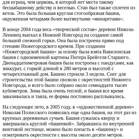
для игрищ, чем церковь, в которой нет места такому
бесшабашному действу и веселью. Стан был также сплетен из
веток. Это была большая круглая стогообразная башня,
окруженная четырьмя более вытянутыми «минаретами».
В конце 2004 года весь «творческий состав» деревни Никола-
Ленивец выехал в Нижний Новгород на создание самой
большой снежной горки. Она была построена прямо под
стенами Нижегородского кремля. При создании
«Нижегородской башни» за основу была взята Вавилонская
башня с одноименной картины Питера Брейгеля Старшего.
Двенадцатиметровая башня была построена с пандусами, как
зиккурат, с горкой длиной в 280 метров и высотой с
четырехэтажный дом. Башню строили 3 недели. Снег для
строительства этой башни свозили с окрестностей Нижнего
Новгорода, и всего было собрано около семнадцати тысяч
кубометров. Зима была очень теплой, и башня все время
заваливалась и таяла, ее формы постоянно расплывались.
На следующее лето, в 2005 году, в «художественной деревне»
Николая Полисского появилась еще одна башня, на этот раз из
крупных деревянных сучьев. Башня сужалась кверху и
завершалась круглой «башенкой». Забравшись по внутренней
винтовой лестнице, можно было попасть в «башенку» и
осматривать окрестности с высоты около десяти метров.