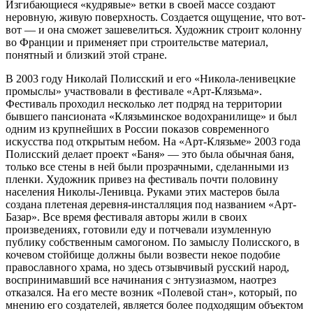
Изгибающиеся «кудрявые» ветки в своей массе создают
неровную, живую поверхность. Создается ощущение, что вот-
вот — и она сможет зашевелиться. Художник строит колонну
во Франции и применяет при строительстве материал,
понятный и близкий этой стране.
В 2003 году Николай Полисский и его «Никола-ленивецкие
промыслы» участвовали в фестивале «Арт-Клязьма».
Фестиваль проходил несколько лет подряд на территории
бывшего пансионата «Клязьминское водохранилище» и был
одним из крупнейших в России показов современного
искусства под открытым небом. На «Арт-Клязьме» 2003 года
Полисский делает проект «Баня» — это была обычная баня,
только все стены в ней были прозрачными, сделанными из
пленки. Художник привез на фестиваль почти половину
населения Николы-Ленивца. Руками этих мастеров была
создана плетеная деревня-инсталляция под названием «Арт-
Базар». Все время фестиваля авторы жили в своих
произведениях, готовили еду и потчевали изумленную
публику собственным самогоном. По замыслу Полисского, в
кочевом стойбище должны были возвести некое подобие
православного храма, но здесь отзывчивый русский народ,
воспринимавший все начинания с энтузиазмом, наотрез
отказался. На его месте возник «Полевой стан», который, по
мнению его создателей, является более подходящим объектом