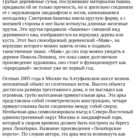
Грубые деревянные сучья, послужившие материалом башни,
придавали ей не только прочность, но и зрительно соединяли
ее с окружающим ландшафтом и лесом, начинавшимся
неподалеку. Смотровая башенка имела круглую форму, а с
внешней стороны в нее были воткнуты длинные железные
прутья. Эти прутья придавали «башенке» смешной вид
деревянного ежа, взобравшегося на верхушку дерева или
куста. Этот был своеобразный деревенский «Маяк», на
верхушке которого можно зажечь огонь и подавать
таинственные знаки. «Маяк» до сих пор можно увидеть в
деревне Никола-Ленивец, это пока самое долговечное
произведение художника, оно стоит и функционирует как
«природный» экспонат уже не первый год.
Осенью 2005 года в Москве на Алтуфьевском шоссе возник
непонятный объект из сплетенных веток. Высота объекта
достигала размера трехэтажного дома, и он выглядел как
огромная, грубо вытесанная прямоугольная арка. Эта арка
представляла собой геометрическую конструкцию, четыре
прямоугольника были соединены между собой сверху.
Необычная арка символизировала въезд в Северо-Восточный
административный округ Москвы и ландшафтный парк,
который в скором времени должен быть построен на берегу
реки Лихоборки. Название произведения «Лихоборские
ворота». По словам автора, эта арка могла возникнуть как