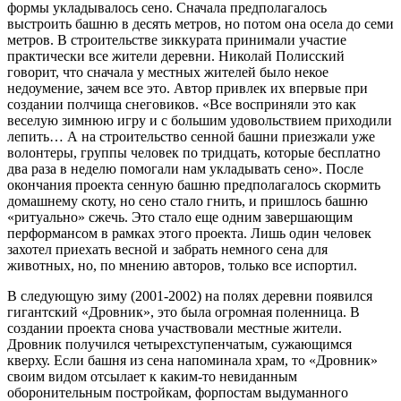
формы укладывалось сено. Сначала предполагалось
выстроить башню в десять метров, но потом она осела до семи
метров. В строительстве зиккурата принимали участие
практически все жители деревни. Николай Полисский
говорит, что сначала у местных жителей было некое
недоумение, зачем все это. Автор привлек их впервые при
создании полчища снеговиков. «Все восприняли это как
веселую зимнюю игру и с большим удовольствием приходили
лепить… А на строительство сенной башни приезжали уже
волонтеры, группы человек по тридцать, которые бесплатно
два раза в неделю помогали нам укладывать сено». После
окончания проекта сенную башню предполагалось скормить
домашнему скоту, но сено стало гнить, и пришлось башню
«ритуально» сжечь. Это стало еще одним завершающим
перформансом в рамках этого проекта. Лишь один человек
захотел приехать весной и забрать немного сена для
животных, но, по мнению авторов, только все испортил.
В следующую зиму (2001-2002) на полях деревни появился
гигантский «Дровник», это была огромная поленница. В
создании проекта снова участвовали местные жители.
Дровник получился четырехступенчатым, сужающимся
кверху. Если башня из сена напоминала храм, то «Дровник»
своим видом отсылает к каким-то невиданным
оборонительным постройкам, форпостам выдуманного