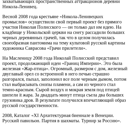
захватывающих пространственных аттракционов деревни
Никола-Ленивец.
Весной 2008 года крестьяне «Никола-Ленивецких
промыслов» осуществили свой первый проект без прямого
участия Николая Полисского — он только дал им идею. На
кладбище у Никольской церкви на снегу рассадили больших
черных деревянных грачей, так что в целом получилась
своеобразная пантомима на тему культовой русской картины
художника Саврасова «Грачи прилетели».
На Масленицу 2008 года Николай Полисский представил
проект, продолжающий идеи «Границ Империи». Это была
железная «Жар-птица». Огромный, размером с дом, железный
двуглавый орел со встроенной в него печью страшно
разгорался, пыхал, заполонил все поле черным дымом, потом
стал выбрасывать снопы пламени, а сам из черного стал
темно-красным. Сырой воздух и мокрая земля под птицей
шипели it жара. За двадцать минут птица съела два больших
грузовика дров. В результате получился впечатляющий образ
русской государственности.
2008, Каталог «XI Архитектурная биеннале в Венеции.
Русский павильон. Партия в шахматы. Турнир за Россию».