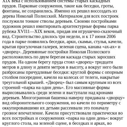
XIX века с использованием системы старых каскадных
прудов. Парковые сооружения, такие как беседки, гроты,
фонтаны, не сохранились. Именно их решил воссоздать из
дерева Николай Полисский. Материалом для всех построек
послужили тонкие стволы деревьев. Своими постройками
художник решил имитировать архитектурные формы парка
рубежа XVI11—XIX веков, придав им игрушечно-сказочный
вид. Строительство длилось три недели, и к 17 июня 2006
года в парке появились беседки, арки, скамьи, стулья, качели,
крытая прогулочная галерея, зеленая сцена, канава «ах-ах» и
«дворец». Деревянные постройки Николая Полисского
расположились по двум берегам каскада старых заросших
прудов. На одном берегу пруда стоял «дворец» тридцати
метров в длину и девяти метров в высоту, а вокруг него были
разбросаны причудливые беседки: круглой формы с опорным
столбом посередине, качели на колесах от телеги, накрытые
треугольной крышей. «Дворец» был самым крупным из всех
строений «парка на один день». Его массивные формы
вырисовывались среди зелени и выступали над кронами
деревьев. Многогранная башенка наверху придавала «дворцу»
вид оборонительного сооружения, но качели по периметру с
оккупировавшими их детьми рассеивали это поначалу
грозное впечатление. Качели присутствовали практически во
всех постройках и сооружениях «парка на один день»: вокруг
круглого стола, на зеленой сцене, в беседках и арках, во