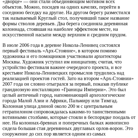
«дворце» — они стали объединяющим мотивом всех
объектов. Можно, посидев на одних качелях, перейти в
соседнюю беседку на другие. На другом берегу разместился
так называемый Круглый стол, получивший такое название
формы стволов деревьев. Два берега соединяла деревянная
колоннада, стоявшая на наиболее эффектном месте, на
искусственной насыпи между верхним и средним прудом.
В июле 2006 года в деревне Никола-Ленивец состоялся
первый фестиваль «Арх-Стояние», в котором помимо
художника и его помощников участвовали архитекторы
Москвы. Художник уступил им инициативу, считая, что
устройство фестиваля важнее очередного проекта, и все
крестьяне Никола-Ленивецких промыслов трудились над
реализацией проектов гостей. Зато на втором «Арх-Стоянии»
2007 года он словно отыгрался за первый, показав публике
грандиозную инсталляцию «Границы Империи». Это был
целый античный город, напоминающий археологические
города Малой Азии и Африки, Пальмиру или Тимгад.
Колонная улица длиной около 200 м с центральным
гетрапилоном сопровождалась какими-то таинственными
вотивными столбами, которые стояли в беспорядке поодаль от
нее. На колоннах-бревнах и поперечных балках живописно
сидела большая стая деревянных двуглавых орлов-ворон. Это
сооружение до сих пор является одним из самых