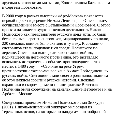
другими московскими митьками, Константином Батынковым
и Сергеем Лобановым.
В 2000 году в рамках выставки «Арт-Москва» появляется
первый проект в деревне Никола-Ленивец — «Снеговики»,
осуществленный вместе с Батынковым и Лобановым. С этого
проекта начинается художественная деятельность Николая
Полисского как представителя русского лэнд-арта. То были
бесконечные шеренги снеговиков, маршировавших по полю,
220 снежных воинов было скатано в ту зиму. К созданию
снеговиков стали подключаться соседи Полисского по
деревне. Снеговики выглядели как снежное войско,
поднявшееся на незримого противника, это заставляло
вспомнить историческое событие, произошедшее в этих
местах в 1480 году — «Стояние на реке Угре»,
противостояние татаро-монгол хана Ахмата I объединенных
русских войск. Снеговики стали своего рода напоминанием
об этом важном событии русской истории. Снежные
охранники в скором времени по инициативе Вячеслава
Полунина были сооружены на каналах Санкт-Петербурга и на
Арбате в Москве.
Следующим проектом Николая Полисского стал Зиккурат
(2001). Никола-ленивецкий зиккурат был создан из
1еревянных основ, на которые по пандусам винтообразной