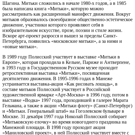
Шагина. Митьки сложились в начале 1980-х годов, а в 1985
была написана книга «Митьки», которую можно
рассматривать как расширенный манифест движения. Вокруг
митьков образовалось своеобразное общественно-эстетическое
движение, участники которого проявляют себя в
изобразительном искусстве, прозе, поэзии и стиле жизни.
Вскоре арт-проект разросся и вышел за пределы Санкт-
Петербурга, появились «московские митьки», а за ними и
«новые митьки».
В 1989 году Полисский участвует в выставке «Митьки в
Европе», которая проходила в Кельне, Париже и Антверпене,
в 1993 году в Государственном Русском музее проходит
ретроспективная выставка «Митьки», посвященная
десятилетию движения. В 1995-1996 годах в Манеже
устраивается выставка-акция «Как рисовать лошадь», в
составе митьков Полисский участвует в Российской
художественной ярмарке «Арт-Москва» в 1996 году, потом в
выставке «Водка» 1997 года, проходившей в галерее Марата
Гельмана, а также в акции «Митьки флоту» (Санкт-Петербург)
и «Митьки. Генеральный штаб» на Гоголевском бульваре в
Москве. 31 декабря 1997 года Николай Полисский собирает
«Митьковскую елочку» во время новогоднего праздника на
Манежной площади. В 1998 году проходит акция
«Маниловский проект», в ней Полисский участвует вместе с