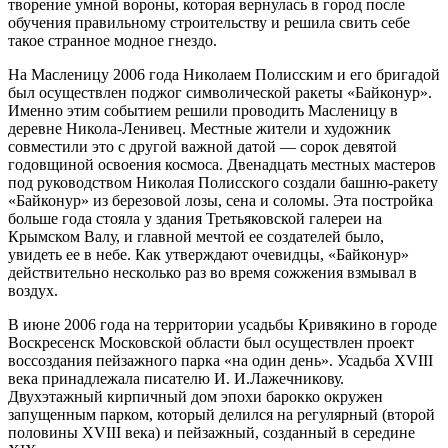
творение умной вороны, которая вернулась в город после
обучения правильному строительству и решила свить себе
такое странное модное гнездо.
На Масленицу 2006 года Николаем Полисским и его бригадой
был осуществлен поджог символической ракеты «Байконур».
Именно этим событием решили проводить Масленицу в
деревне Никола-Ленивец. Местные жители и художник
совместили это с другой важной датой — сорок девятой
годовщиной освоения космоса. Двенадцать местных мастеров
под руководством Николая Полисского создали башню-ракету
«Байконур» из березовой лозы, сена и соломы. Эта постройка
больше года стояла у здания Третьяковской галереи на
Крымском Валу, и главной мечтой ее создателей было,
увидеть ее в небе. Как утверждают очевидцы, «Байконур»
действительно несколько раз во время сожжения взмывал в
воздух.
В июне 2006 года на территории усадьбы Кривякино в городе
Воскресенск Московской области был осуществлен проект
воссоздания пейзажного парка «на один день». Усадьба XVIII
века принадлежала писателю И. И.Лажечникову.
Двухэтажный кирпичный дом эпохи барокко окружен
запущенным парком, который делился на регулярный (второй
половины XVIII века) и пейзажный, созданный в середине