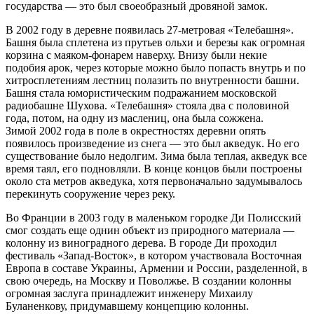
государства — это был своеобразный дровяной замок.
В 2002 году в деревне появилась 27-метровая «Телебашня».
Башня была сплетена из прутьев ольхи и березы как огромная
корзина с маяком-фонарем наверху. Внизу были некие
подобия арок, через которые можно было попасть внутрь и по
хитросплетениям лестниц полазить по внутренности башни.
Башня стала юмористическим подражанием московской
радиобашне Шухова. «Телебашня» стояла два с половиной
года, потом, на одну из маслениц, она была сожжена.
Зимой 2002 года в поле в окрестностях деревни опять
появилось произведение из снега — это был акведук. Но его
существование было недолгим. Зима была теплая, акведук все
время таял, его подновляли. В конце концов были построены
около ста метров акведука, хотя первоначально задумывалось
перекинуть сооружение через реку.
Во Франции в 2003 году в маленьком городке Ди Полисский
смог создать еще однин объект из природного материала —
колонну из виноградного дерева. В городе Ди проходил
фестиваль «Запад-Восток», в котором участвовала Восточная
Европа в составе Украины, Армении и России, разделенной, в
свою очередь, на Москву и Поволжье. В создании колонны
огромная заслуга принадлежит инженеру Михаилу
Буланенкову, придумавшему концепцию колонны.