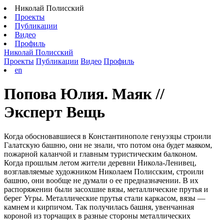
Николай Полисский
Проекты
Публикации
Видео
Профиль
Николай Полисский
Проекты
Публикации
Видео
Профиль
en
Попова Юлия. Маяк //
Эксперт Вещь
Когда обосновавшиеся в Константинополе генуэзцы строили
Галатскую башню, они не знали, что потом она будет маяком,
пожарной каланчой и главным туристическим балконом.
Когда прошлым летом жители деревни Никола-Ленивец,
возглавляемые художником Николаем Полисским, строили
башню, они вообще не думали о ее предназначении. В их
распоряжении были засохшие вязы, металлические прутья и
берег Угры. Металлические прутья стали каркасом, вязы —
камнем и кирпичом. Так получилась башня, увенчанная
короной из торчащих в разные стороны металлических