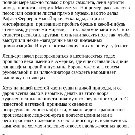
полной мере можно только с борта самолета, ленд-артисты
иногда приносят «гору к Магомету». Например, рассыпают в
песок или осенние листья прямо в музеях, как это делал
Рафаэл Феррер в Нью-Йорке. Эскапады, акции и
мистификации, призванные пробить брешь в какой-нибудь
стене между разными мирами, — их любимое занятие. С них
станется распахать кругами степь или засеять поле так, чтобы
выступили некие «загадочные знаки внеземных
цивилизаций». И пусть потом вокруг них хлопочут уфологи.
Ленд-арт начал разворачиваться в шестидесятых годах
прошлого века именно в Америке, где еще оставались дикие
ландшафты прерий и пустынь. Европа уже стала совсем
рукодельной и из иллюминатора самолета напоминает
вышивку на пяльцах.
Хотя на нашей шестой части суши и дикой природы, и ее
даров всегда было в избытке, делать из этого добра
художественные ценности никому в голову не приходило. С
известной натяжкой, принимая к сведению
непредумышленность эффекта, можно видеть грандиозное
произведение ленд-соц-арта в подъеме целины или в
бесхитростных пожеланиях счастливого пути, выложенных
камнями на холмах и зеленых откосах вдоль железных дорог.