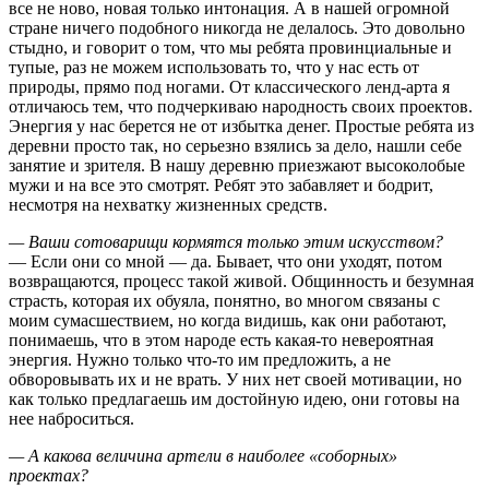
все не ново, новая только интонация. А в нашей огромной
стране ничего подобного никогда не делалось. Это довольно
стыдно, и говорит о том, что мы ребята провинциальные и
тупые, раз не можем использовать то, что у нас есть от
природы, прямо под ногами. От классического ленд-арта я
отличаюсь тем, что подчеркиваю народность своих проектов.
Энергия у нас берется не от избытка денег. Простые ребята из
деревни просто так, но серьезно взялись за дело, нашли себе
занятие и зрителя. В нашу деревню приезжают высоколобые
мужи и на все это смотрят. Ребят это забавляет и бодрит,
несмотря на нехватку жизненных средств.
— Ваши сотоварищи кормятся только этим искусством?
— Если они со мной — да. Бывает, что они уходят, потом
возвращаются, процесс такой живой. Общинность и безумная
страсть, которая их обуяла, понятно, во многом связаны с
моим сумасшествием, но когда видишь, как они работают,
понимаешь, что в этом народе есть какая-то невероятная
энергия. Нужно только что-то им предложить, а не
обворовывать их и не врать. У них нет своей мотивации, но
как только предлагаешь им достойную идею, они готовы на
нее наброситься.
— А какова величина артели в наиболее «соборных»
проектах?