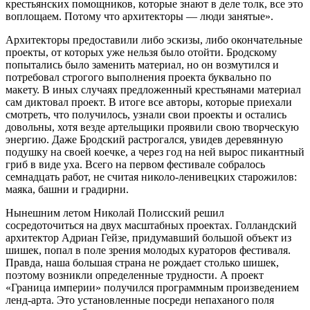
крестьянских помощников, которые знают в деле толк, все это
воплощаем. Потому что архитекторы — люди занятые».
Архитекторы предоставили либо эскизы, либо окончательные
проекты, от которых уже нельзя было отойти. Бродскому
попытались было заменить материал, но он возмутился и
потребовал строгого выполнения проекта буквально по
макету. В иных случаях предложенный крестьянами материал
сам диктовал проект. В итоге все авторы, которые приехали
смотреть, что получилось, узнали свои проекты и остались
довольны, хотя везде артельщики проявили свою творческую
энергию. Даже Бродский растрогался, увидев деревянную
подушку на своей коечке, а через год на ней вырос пикантный
гриб в виде уха. Всего на первом фестивале собралось
семнадцать работ, не считая николо-ленивецких старожилов:
маяка, башни и градирни.
Нынешним летом Николай Полисский решил
сосредоточиться на двух масштабных проектах. Голландский
архитектор Адриан Гейзе, придумавший большой объект из
шишек, попал в поле зрения молодых кураторов фестиваля.
Правда, наша большая страна не рождает столько шишек,
поэтому возникли определенные трудности. А проект
«Граница империи» получился программным произведением
ленд-арта. Это установленные посреди непаханого поля