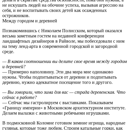
не искушать людей на обочине успеха, вызывая агрессию на
себя, и не воспитывать своих детей как осажденных
острожников.
Между городом и деревней
Познакомившись с Николаем Полисским, который оказался
весьма заметным гостем на недавней конференции
ландшафтных дизайнеров в Райволе, мы побеседовали с ним
на тему ленд-арта в современной городской и загородной
среде.
— В каком соотношении вы делите свое время между городом
и деревней?
— Примерно наполовину. Эти два мира мне одинаково
нужны. Чтобы подпитываться от деревни и подпитывать
деревню, нужно адекватное посещение того и другого.
— Вы говорили, что зима для вас — страда деревенская. Что
сейчас в работе?
— Сейчас мы гастролируем с выставками. Показываем
«Границу империи» в Московском архитектурном институте.
Делаем вылазки с животными ребячьими игрушками.
В подмосковной Коломне готовим зимние игрища, народные
гулянья, которые тоже любим. Строим катальные горки, как