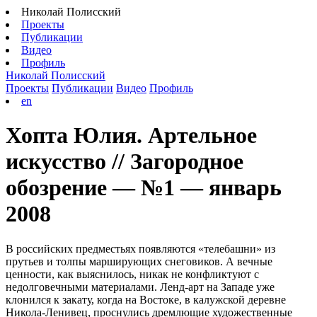
Николай Полисский
Проекты
Публикации
Видео
Профиль
Николай Полисский
Проекты
Публикации
Видео
Профиль
en
Хопта Юлия. Артельное
искусство // Загородное
обозрение — №1 — январь
2008
В российских предместьях появляются «телебашни» из
прутьев и толпы марширующих снеговиков. А вечные
ценности, как выяснилось, никак не конфликтуют с
недолговечными материалами. Ленд-арт на Западе уже
клонился к закату, когда на Востоке, в калужской деревне
Никола-Ленивец, проснулись дремлющие художественные