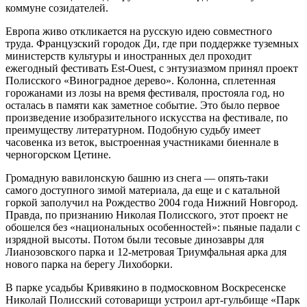
коммуне созидателей.
Европа живо откликается на русскую идею совместного
труда. Французский городок Ди, где при поддержке туземных
министерств культуры и иностранных дел проходит
ежегодный фестивать Est-Ouest, с энтузиазмом принял проект
Полисского «Виноградное дерево». Колонна, сплетенная
горожанами из лозы на время фестиваля, простояла год, но
осталась в памяти как заметное событие. Это было первое
произведение изобразительного искусства на фестивале, по
преимуществу литературном. Подобную судьбу имеет
часовенка из веток, выстроенная участниками биеннале в
черногорском Цетине.
Громадную вавилонскую башню из снега — опять-таки
самого доступного зимой материала, да еще и с катальной
горкой заполучил на Рождество 2004 года Нижний Новгород.
Правда, по признанию Николая Полисского, этот проект не
обошелся без «национальных особенностей»: пьяные падали с
изрядной высоты. Потом были тесовые динозавры для
Лианозовского парка и 12-метровая Триумфальная арка для
нового парка на берегу Лихоборки.
В парке усадьбы Кривякино в подмосковном Воскресенске
Николай Полисский сотоварищи устроил арт-гульбище «Парк