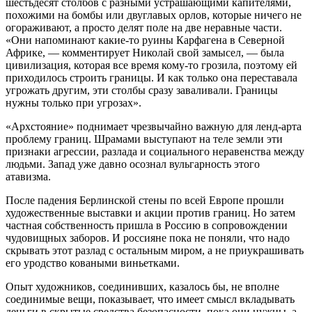
шестьдесят столбов с разными устрашающими капителями,
похожими на бомбы или двуглавых орлов, которые ничего не
огораживают, а просто делят поле на две неравные части.
«Они напоминают какие-то руины Карфагена в Северной
Африке, — комментирует Николай свой замысел, — была
цивилизация, которая все время кому-то грозила, поэтому ей
приходилось строить границы. И как только она переставала
угрожать другим, эти столбы сразу заваливали. Границы
нужны только при угрозах».
«Архстояние» поднимает чрезвычайно важную для ленд-арта
проблему границ. Шрамами выступают на теле земли эти
признаки агрессии, разлада и социального неравенства между
людьми. Запад уже давно осознал вульгарность этого
атавизма.
После падения Берлинской стены по всей Европе прошли
художественные выставки и акции против границ. Но затем
частная собственность пришла в Россию в сопровождении
чудовищных заборов. И россияне пока не поняли, что надо
скрывать этот разлад с остальным миром, а не приукрашивать
его уродство коваными виньетками.
Опыт художников, соединивших, казалось бы, не вполне
соединимые вещи, показывает, что имеет смысл вкладывать
деньги в скрытые средства безопасности, пока они нужны, а