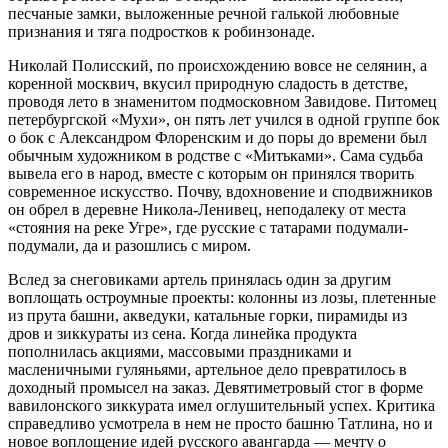
песчаные замки, выложенные речной галькой любовные
признания и тяга подростков к робинзонаде.
Николай Полисский, по происхождению вовсе не селянин, а
коренной москвич, вкусил природную сладость в детстве,
проводя лето в знаменитом подмосковном Завидове. Питомец
петербургской «Мухи», он пять лет учился в одной группе бок
о бок с Александром Флоренским и до поры до времени был
обычным художником в родстве с «Митьками». Сама судьба
вывела его в народ, вместе с которым он принялся творить
современное искусство. Почву, вдохновение и сподвижников
он обрел в деревне Никола-Ленивец, неподалеку от места
«стояния на реке Угре», где русские с татарами подумали-
подумали, да и разошлись с миром.
Вслед за снеговиками артель принялась один за другим
воплощать остроумные проекты: колонны из лозы, плетенные
из прута башни, акведуки, катальные горки, пирамиды из
дров и зиккураты из сена. Когда линейка продукта
пополнилась акциями, массовыми праздниками и
масленичными гуляньями, арте­льное дело превратилось в
доходный промысел на заказ. Девятиметровый стог в форме
вавилонского зиккурата имел оглушительный успех. Критика
справедливо усмотрела в нем не просто башню Татлина, но и
новое воплощение идей русского авангарда — мечту о