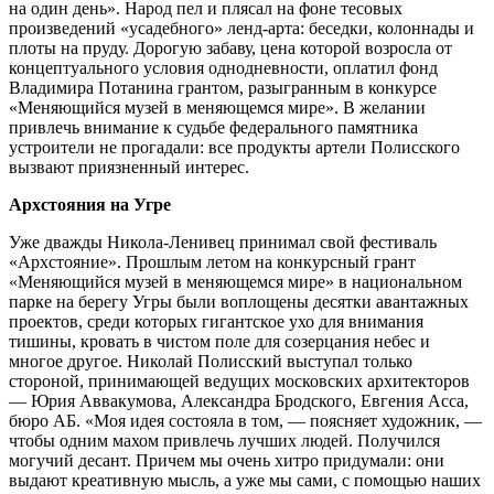
на один день». Народ пел и плясал на фоне тесовых
произведений «усадебного» ленд-арта: беседки, колоннады и
плоты на пруду. Дорогую забаву, цена которой возросла от
концептуального условия однодневности, оплатил фонд
Владимира Потанина грантом, разыгранным в конкурсе
«Меняющийся музей в меняющемся мире». В желании
привлечь внимание к судьбе федерального памятника
устроители не прогадали: все продукты артели Полисского
вызвают приязненный интерес.
Архстояния на Угре
Уже дважды Никола-Ленивец принимал свой фестиваль
«Архстояние». Прошлым летом на конкурсный грант
«Меняющийся музей в меняющемся мире» в национальном
парке на берегу Угры были воплощены десятки авантажных
проектов, среди которых гигантское ухо для внимания
тишины, кровать в чистом поле для созерцания небес и
многое другое. Николай Полисский выступал только
стороной, принимающей ведущих московских архитекторов
— Юрия Аввакумова, Александра Бродского, Евгения Асса,
бюро АБ. «Моя идея состояла в том, — поясняет художник, —
чтобы одним махом привлечь лучших людей. Получился
могучий десант. Причем мы очень хитро придумали: они
выдают креативную мысль, а уже мы сами, с помощью наших