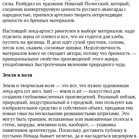
силы. Разбудил их художник Николай Полисский, который,
соединив конвертируемую ценность русского авангарда с
народностью, принялся артельно творить непреходящие
ценности из бренных материалов.
Настоящий ленд-артист рачителен в выборе материалов: надо
отделить зерна от плевел и все, что не годится для хлеба,
пустить на зрелища. В дело идет сухой тростник, солома,
песок или, скажем, сосновые шишки. Недолговечность
материалов вовсе не смущает автора, потому что бренность —
принципиальное свойство произведений этого жанра,
уподобляемых быстротечным явлениям природного чуда.
Земля и воля
Земля и творческая воля — это все, что нужно художникам
ленд-арта (от англ. land — земля и art — искусство) для
создания глубокомысленных произведений. Реальный пейзаж,
природный, индустриальный и городской, они пользуют как
изобразительное средство и собственно объект, придавая ему
новые смыслы несколькими размашистыми штрихами. Это
могут быть траншеи, вспаханные или выкошенные полосы в
степи, запруды, землянки или, наоборот, — упаковка
памятников архитектуры. Поскольку доставить публику в
пустыню Невада бывает нелегко, да и насладиться шедевром в