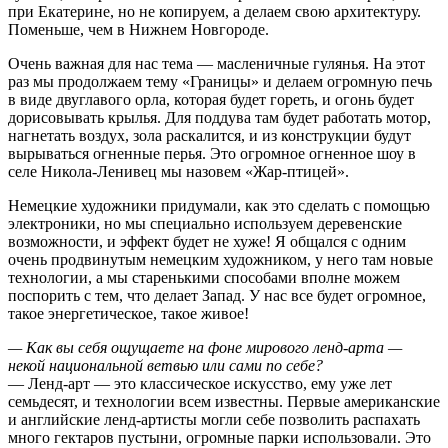
при Екатерине, но не копируем, а делаем свою архитектуру.
Поменьше, чем в Нижнем Новгороде.
Очень важная для нас тема — масленичные гулянья. На этот
раз мы продолжаем тему «Границы» и делаем огромную печь
в виде двуглавого орла, которая будет гореть, и огонь будет
дорисовывать крылья. Для поддува там будет работать мотор,
нагнетать воздух, зола раскалится, и из конструкции будут
вырываться огненные перья. Это огромное огненное шоу в
селе Никола-Ленивец мы назовем «Жар-птицей».
Немецкие художники придумали, как это сделать с помощью
электроники, но мы специально используем деревенские
возможности, и эффект будет не хуже! Я общался с одним
очень продвинутым немецким художником, у него там новые
технологии, а мы старенькими способами вполне можем
поспорить с тем, что делает Запад. У нас все будет огромное,
такое энергетическое, такое живое!
— Как вы себя ощущаете на фоне мирового ленд-арта —
некой национальной ветвью или сами по себе?
— Ленд-арт — это классическое искусство, ему уже лет
семьдесят, и технологии всем известны. Первые американские
и английские ленд-артисты могли себе позволить распахать
много гектаров пустыни, огромные парки использовали. Это