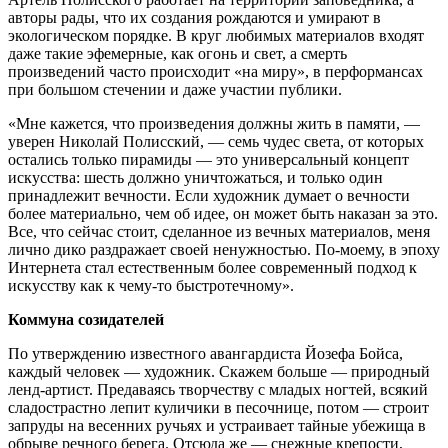
авторы рады, что их создания рождаются и умирают в
экологическом порядке. В круг любимых материалов входят
даже такие эфемерные, как огонь и свет, а смерть
произведений часто происходит «на миру», в перформансах
при большом стечении и даже участии публики.
«Мне кажется, что произведения должны жить в памяти, —
уверен Николай Полисский, — семь чудес света, от которых
остались только пирамиды — это универсальный концепт
искусства: шесть должно уничтожаться, и только один
принадлежит вечности. Если художник думает о вечности
более материально, чем об идее, он может быть наказан за это.
Все, что сейчас стоит, сделанное из вечных материалов, меня
лично дико раздражает своей ненужностью. По-моему, в эпоху
Интернета стал естественным более современный подход к
искусству как к чему-то быстротечному».
Коммуна созидателей
По утверждению известного авангардиста Йозефа Бойса,
каждый человек — художник. Скажем больше — природный
ленд-артист. Предаваясь творчеству с младых ногтей, всякий
сладострастно лепит куличики в песочнице, потом — строит
запруды на весенних ручьях и устраивает тайные убежища в
обрыве речного берега. Отсюда же — снежные крепости,