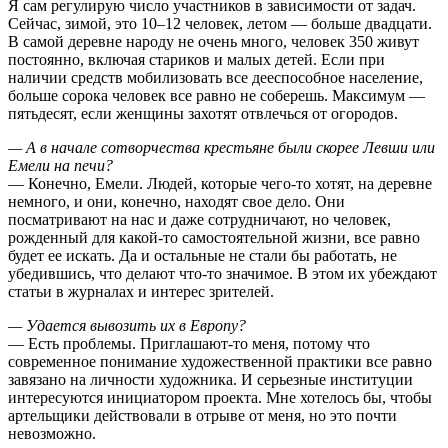
Я сам регулирую число участников в зависимости от задач.
Сейчас, зимой, это 10–12 человек, летом — больше двадцати.
В самой деревне народу не очень много, человек 350 живут
постоянно, включая стариков и малых детей. Если при
наличии средств мобилизовать все дееспособное население,
больше сорока человек все равно не соберешь. Максимум —
пятьдесят, если женщины захотят отвлечься от огородов.
— А в начале сотворчества крестьяне были скорее Левши или
Емели на печи?
— Конечно, Емели. Людей, которые чего-то хотят, на деревне
немного, и они, конечно, находят свое дело. Они
посматривают на нас и даже сотрудничают, но человек,
рожденный для какой-то самостоятельной жизни, все равно
будет ее искать. Да и остальные не стали бы работать, не
убедившись, что делают что-то значимое. В этом их убеждают
статьи в журналах и интерес зрителей.
— Удается вывозить их в Европу?
— Есть проблемы. Приглашают-то меня, потому что
современное понимание художественной практики все равно
завязано на личности художника. И серьезные институции
интересуются инициатором проекта. Мне хотелось бы, чтобы
артельщики действовали в отрыве от меня, но это почти
невозможно.