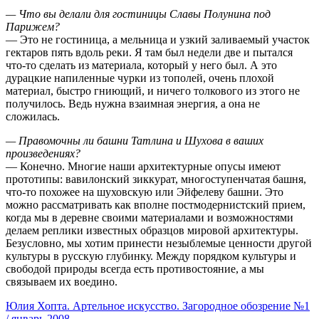
— Что вы делали для гостиницы Славы Полунина под
Парижем?
— Это не гостиница, а мельница и узкий заливаемый участок
гектаров пять вдоль реки. Я там был недели две и пытался
что-то сделать из материала, который у него был. А это
дурацкие напиленные чурки из тополей, очень плохой
материал, быстро гниющий, и ничего толкового из этого не
получилось. Ведь нужна взаимная энергия, а она не
сложилась.
— Правомочны ли башни Татлина и Шухова в ваших
произведениях?
— Конечно. Многие наши архитектурные опусы имеют
прототипы: вавилонский зиккурат, многоступенчатая башня,
что-то похожее на шуховскую или Эйфелеву башни. Это
можно рассматривать как вполне постмодернистский прием,
когда мы в деревне своими материалами и возможностями
делаем реплики известных образцов мировой архитектуры.
Безусловно, мы хотим принести незыблемые ценности другой
культуры в русскую глубинку. Между порядком культуры и
свободой природы всегда есть противостояние, а мы
связываем их воедино.
Юлия Хопта. Артельное искусство. Загородное обозрение №1
/ январь 2008