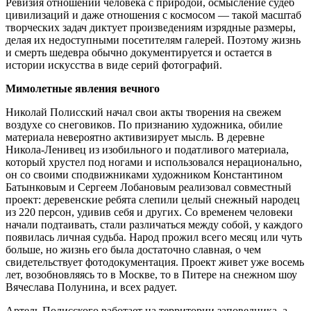
Ревизия отношений человека с природой, осмысление судеб
цивилизаций и даже отношения с космосом — такой масштаб
творческих задач диктует произведениям изрядные размеры,
делая их недоступными посетителям галерей. Поэтому жизнь
и смерть шедевра обычно документируется и остается в
истории искусства в виде серий фотографий.
Мимолетные явления вечного
Николай Полисский начал свои акты творения на свежем
воздухе со снеговиков. По признанию художника, обилие
материала невероятно активизирует мысль. В деревне
Никола-Ленивец из изобильного и податливого материала,
который хрустел под ногами и использовался нерационально,
он со своими сподвижниками художником Константином
Батынковым и Сергеем Лобановым реализовал совместный
проект: деревенские ребята слепили целый снежный народец
из 220 персон, удивив себя и других. Со временем человеки
начали подтаивать, стали различаться между собой, у каждого
появилась личная судьба. Народ прожил всего месяц или чуть
больше, но жизнь его была достаточно славная, о чем
свидетельствует фотодокументация. Проект живет уже восемь
лет, возобновляясь то в Москве, то в Питере на снежном шоу
Вячеслава Полунина, и всех радует.
Артель Полисского работает на территории заповедника, а