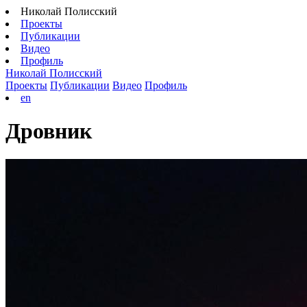
Николай Полисский
Проекты
Публикации
Видео
Профиль
Николай Полисский
Проекты
Публикации
Видео
Профиль
en
Дровник